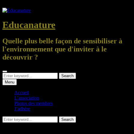
Skip
to
content
Educanature
Quelle plus belle façon de sensibiliser à
l'environnement que d'inviter à le
découvrir ?
Search
Search
Search
for:
Menu
Accueil
L’association
Photos des membres
J’adhère
Search
Search
for:
INFO